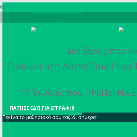
info@themetalearners.com
Σχετικά με το Blog
Δεν ξέρεις πού ν
Γράψου στη Λίστα Email του 
“7 Έννοιες που ΠΡΕΠΕΙ ΝΑ Ξ
ΠΑΤΗΣΕ ΕΔΩ ΓΙΑ ΕΓΓΡΑΦΗ!
Ξεκίνα το μαθησιακό σου ταξίδι σήμερα!