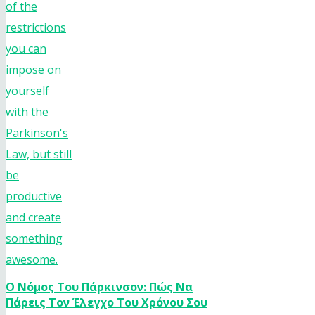
Ο Nόμος Του Πάρκινσον: Πώς Να
Πάρεις Τον Έλεγχο Του Χρόνου Σου