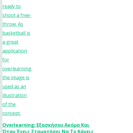
Overlearning: Εξασκήσου Ακόμα Και
Όταν Έχεις Σταματήσει Να Το Κάνεις