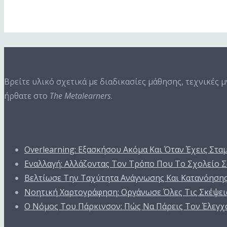
Next Episode
Σχετικά
Βρείτε υλικό σχετικά με διαδικασίες μάθησης, τεχνικές 
ήρθατε στο
The Metalearners
.
Πρόσφατα Άρθρα
Overlearning: Εξασκήσου Ακόμα Και Όταν Έχεις Στα
Εναλλαγή: Αλλάζοντας Τον Τρόπο Που Το Σχολείο Σ
Βελτίωσε Την Ταχύτητα Ανάγνωσης Και Κατανόηση
Νοητική Χαρτογράφηση: Οργάνωσε Όλες Τις Σκέψεις
Ο Nόμος Του Πάρκινσον: Πώς Να Πάρεις Τον Έλεγχ