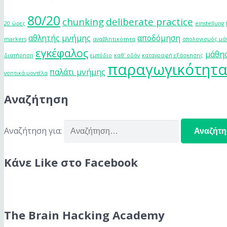
80/20
chunking
deliberate practice
20 ώρες
einstellung
αθλητής μνήμης
αποδόμηση
markers
αναβλητικότητα
απολογισμός μ
εγκέφαλος
μάθη
διατήρηση
εμπόδιο
καθ' οδόν
καταγραφή εξάσκησης
παραγωγικότητ
παλάτι μνήμης
νοητικά μοντέλα
Αναζήτηση
Αναζήτηση για:
Κάνε Like στο Facebook
The Brain Hacking Academy