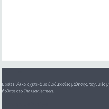
Show Episodes List
Next Episode
Σχετικά
Βρείτε υλικό σχετικά με διαδικασίες μάθησης, τεχνικές 
ήρθατε στο
The Metalearners
.
Πρόσφατα Άρθρα