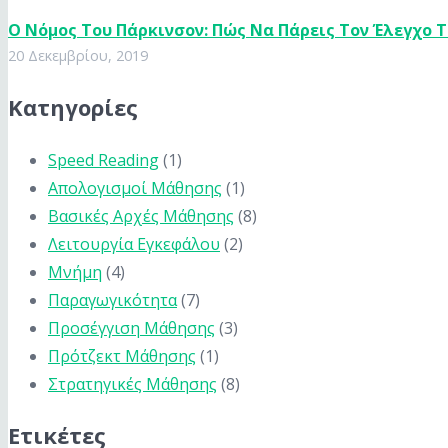
Ο Nόμος Του Πάρκινσον: Πώς Να Πάρεις Τον Έλεγχο 
20 Δεκεμβρίου, 2019
Κατηγορίες
Speed Reading
(1)
Απολογισμοί Μάθησης
(1)
Βασικές Αρχές Μάθησης
(8)
Λειτουργία Εγκεφάλου
(2)
Μνήμη
(4)
Παραγωγικότητα
(7)
Προσέγγιση Μάθησης
(3)
Πρότζεκτ Μάθησης
(1)
Στρατηγικές Μάθησης
(8)
Ετικέτες