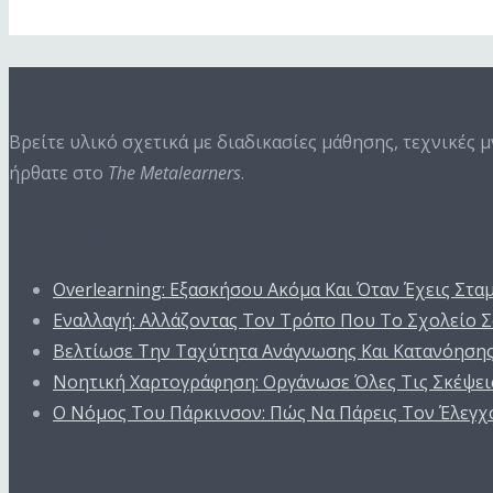
Next Episode
Σχετικά
Βρείτε υλικό σχετικά με διαδικασίες μάθησης, τεχνικές 
ήρθατε στο
The Metalearners
.
Πρόσφατα Άρθρα
Overlearning: Εξασκήσου Ακόμα Και Όταν Έχεις Στα
Εναλλαγή: Αλλάζοντας Τον Τρόπο Που Το Σχολείο Σ
Βελτίωσε Την Ταχύτητα Ανάγνωσης Και Κατανόηση
Νοητική Χαρτογράφηση: Οργάνωσε Όλες Τις Σκέψεις
Ο Nόμος Του Πάρκινσον: Πώς Να Πάρεις Τον Έλεγχ
Εγγραφείτε Εδώ