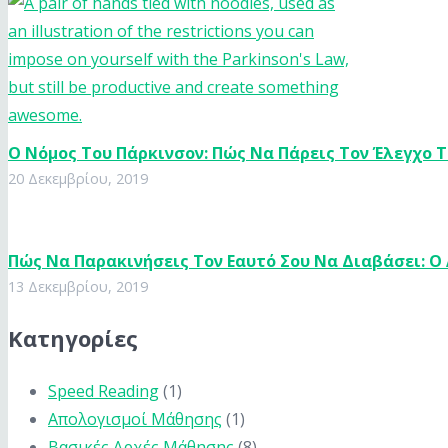
Ο Nόμος Του Πάρκινσον: Πώς Να Πάρεις Τον Έλεγχο 
20 Δεκεμβρίου, 2019
Πώς Να Παρακινήσεις Τον Εαυτό Σου Να Διαβάσει: 
13 Δεκεμβρίου, 2019
Κατηγορίες
Speed Reading
(1)
Απολογισμοί Μάθησης
(1)
Βασικές Αρχές Μάθησης
(8)