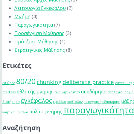
Λειτουργία Εγκεφάλου
(2)
Μνήμη
(4)
Παραγωγικότητα
(7)
Προσέγγιση Μάθησης
(3)
Πρότζεκτ Μάθησης
(1)
Στρατηγικές Μάθησης
(8)
Ετικέτες
80/20
chunking
deliberate practice
20 ώρες
einstellung
αθλητής μνήμης
αποδόμηση
markers
αναβλητικότητα
απολογισμός μ
εγκέφαλος
μάθη
διατήρηση
εμπόδιο
καθ' οδόν
καταγραφή εξάσκησης
παραγωγικότητ
παλάτι μνήμης
νοητικά μοντέλα
Αναζήτηση