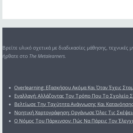
Next Episode
Σχετικά
Βρείτε υλικό σχετικά με διαδικασίες μάθησης, τεχνικές 
ήρθατε στο
The Metalearners
.
Πρόσφατα Άρθρα
Overlearning: Εξασκήσου Ακόμα Και Όταν Έχεις Στα
Εναλλαγή: Αλλάζοντας Τον Τρόπο Που Το Σχολείο Σ
Βελτίωσε Την Ταχύτητα Ανάγνωσης Και Κατανόηση
Νοητική Χαρτογράφηση: Οργάνωσε Όλες Τις Σκέψεις
Ο Nόμος Του Πάρκινσον: Πώς Να Πάρεις Τον Έλεγχ