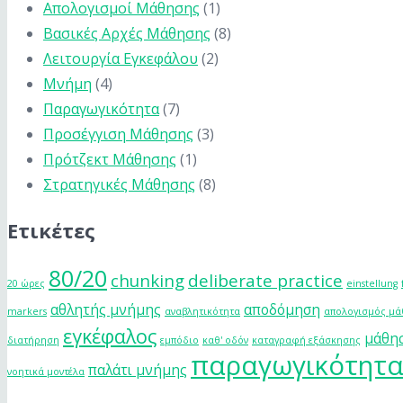
Απολογισμοί Μάθησης
(1)
Βασικές Αρχές Μάθησης
(8)
Λειτουργία Εγκεφάλου
(2)
Μνήμη
(4)
Παραγωγικότητα
(7)
Προσέγγιση Μάθησης
(3)
Πρότζεκτ Μάθησης
(1)
Στρατηγικές Μάθησης
(8)
Ετικέτες
80/20
chunking
deliberate practice
20 ώρες
einstellung
αθλητής μνήμης
αποδόμηση
markers
αναβλητικότητα
απολογισμός μ
εγκέφαλος
μάθη
διατήρηση
εμπόδιο
καθ' οδόν
καταγραφή εξάσκησης
παραγωγικότητ
παλάτι μνήμης
νοητικά μοντέλα