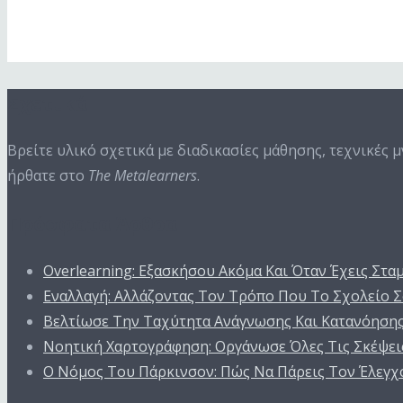
Next Episode
Σχετικά
Βρείτε υλικό σχετικά με διαδικασίες μάθησης, τεχνικές 
ήρθατε στο
The Metalearners
.
Πρόσφατα Άρθρα
Overlearning: Εξασκήσου Ακόμα Και Όταν Έχεις Στα
Εναλλαγή: Αλλάζοντας Τον Τρόπο Που Το Σχολείο Σ
Βελτίωσε Την Ταχύτητα Ανάγνωσης Και Κατανόηση
Νοητική Χαρτογράφηση: Οργάνωσε Όλες Τις Σκέψεις
Ο Nόμος Του Πάρκινσον: Πώς Να Πάρεις Τον Έλεγχ