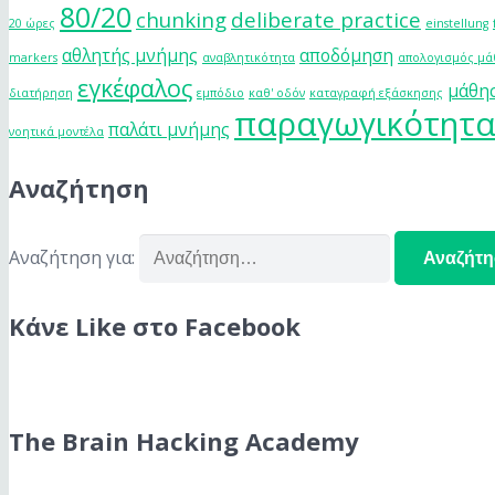
80/20
chunking
deliberate practice
20 ώρες
einstellung
αθλητής μνήμης
αποδόμηση
markers
αναβλητικότητα
απολογισμός μ
εγκέφαλος
μάθη
διατήρηση
εμπόδιο
καθ' οδόν
καταγραφή εξάσκησης
παραγωγικότητ
παλάτι μνήμης
νοητικά μοντέλα
Αναζήτηση
Αναζήτηση για:
Κάνε Like στο Facebook
The Brain Hacking Academy