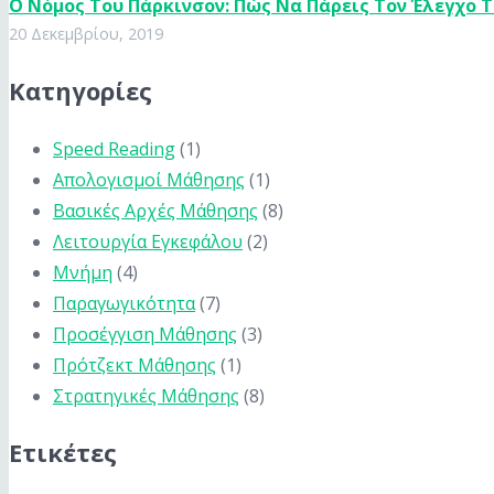
Ο Nόμος Του Πάρκινσον: Πώς Να Πάρεις Τον Έλεγχο 
20 Δεκεμβρίου, 2019
Κατηγορίες
Speed Reading
(1)
Απολογισμοί Μάθησης
(1)
Βασικές Αρχές Μάθησης
(8)
Λειτουργία Εγκεφάλου
(2)
Μνήμη
(4)
Παραγωγικότητα
(7)
Προσέγγιση Μάθησης
(3)
Πρότζεκτ Μάθησης
(1)
Στρατηγικές Μάθησης
(8)
Ετικέτες