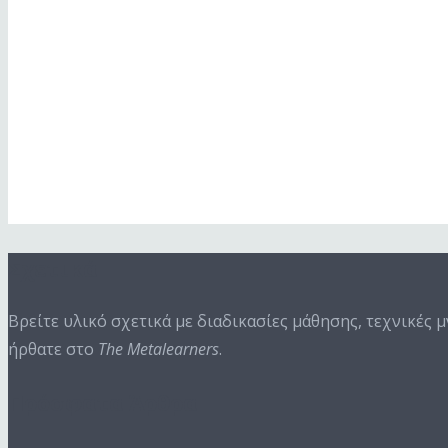
Show Episodes List
Next Episode
Σχετικά
Βρείτε υλικό σχετικά με διαδικασίες μάθησης, τεχνικές 
ήρθατε στο
The Metalearners
.
Πρόσφατα Άρθρα