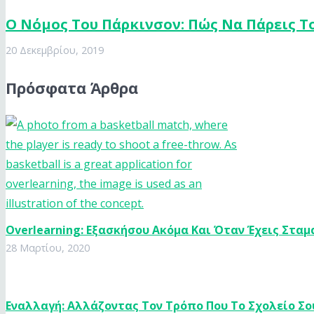
Ο Nόμος Του Πάρκινσον: Πώς Να Πάρεις Τ
20 Δεκεμβρίου, 2019
Πρόσφατα Άρθρα
Overlearning: Εξασκήσου Ακόμα Και Όταν Έχεις Σταμ
28 Μαρτίου, 2020
Εναλλαγή: Αλλάζοντας Τον Τρόπο Που Το Σχολείο Σο