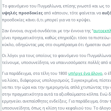
Το φαινόμενο του Πυγμαλίωνα, επίσης γνωστό και ως το 
υψηλές προσδοκίες
από κάποιον, τότε φαίνεται να
αυξ
προσδοκίες κάνει ό,τι μπορεί για να το κρύψει.
Σαν έννοια, συχνά συνδέεται με την έννοια της “
αυτοεκπ
γίνει πραγματικότητα, καθώς επηρεάζει τόσο τα πιστεύω 
κύκλο, οδηγώντας μας στο συμπέρασμα ότι ήμασταν σωστ
Οι λόγοι για τους οποίους το φαινόμενο του Πυγμαλίωνα
τείνουμε, υποσυνείδητα, να υπαινισσόμαστε
πολλές
από α
Για παράδειγμα, στα τέλη του 1800
υπήρχε ένα άλογο
, ο 
να λύσει, διάφορους υπολογισμούς. Συγκεκριμένα, πίστε
να πει την ώρα και την ημερομηνία, απλά χτυπώντας την
στην πραγματικότητα αυτά τα αξιοθαύμαστα κόλπα. Ενώ 
ερμηνεύει ανεπαίσθητες ενδείξεις. Για παράδειγμα, ότα
υποσυνείδητα, όπως η κλίση του κεφαλιού του. Το άλογο