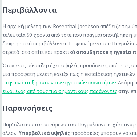
Περιβάλλοντα
Η αρχική μελέτη των Rosenthal-Jacobson απέδειξε την ύ
τελευταία 50 χρόνια από τότε που πραγματοποιήθηκε η μ
διαφορετικά περιβάλλοντα. Το φαινόμενο του Πυγμαλίωνα
στρατό, στο σπίτι και πρακτικά
οπουδήποτε η ηγεσία π
Όταν ένας μάνατζερ έχει υψηλές προσδοκίες από τους υπ
μια πρόσφατη μελέτη έδειξε πως η εκπαίδευση ηγετικώ
στην ανάπτυξη αυτών των ηγετικών ικανοτήτων
. Ακόμη 
είναι ένας από τους πιο σημαντικούς παράγοντες
στην επ
Παρανοήσεις
Παρ’ όλο που το φαινόμενο του Πυγμαλίωνα ισχύει αναμφ
άλλον.
Υπερβολικά υψηλές
προσδοκίες μπορούν να επιβ