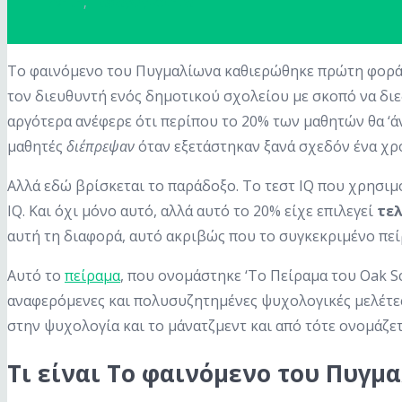
Μνήμη
,
Παραγωγικότητα
Το φαινόμενο του Πυγμαλίωνα καθιερώθηκε πρώτη φορά τ
τον διευθυντή ενός δημοτικού σχολείου με σκοπό να διεξ
αργότερα ανέφερε ότι περίπου το 20% των μαθητών θα ‘ά
μαθητές
διέπρεψαν
όταν εξετάστηκαν ξανά σχεδόν ένα χρ
Αλλά εδώ βρίσκεται το παράδοξο. Το τεστ IQ που χρησιμ
IQ. Και όχι μόνο αυτό, αλλά αυτό το 20% είχε επιλεγεί
τε
αυτή τη διαφορά, αυτό ακριβώς που το συγκεκριμένο πεί
Αυτό το
πείραμα
, που ονομάστηκε ‘Το Πείραμα του Oak Sc
αναφερόμενες και πολυσυζητημένες ψυχολογικές μελέτες 
στην ψυχολογία και το μάνατζμεντ και από τότε ονομάζετ
Τι είναι Το φαινόμενο του Πυγμ