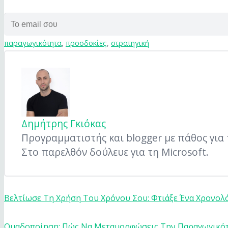
παραγωγικότητα
,
προσδοκίες
,
στρατηγική
Δημήτρης Γκιόκας
Προγραμματιστής και blogger με πάθος για τ
Στο παρελθόν δούλευε για τη Microsoft.
Βελτίωσε Τη Χρήση Του Χρόνου Σου: Φτιάξε Ένα Χρονολ
Ομαδοποίηση: Πώς Να Μεταμορφώσεις Την Παραγωγικό